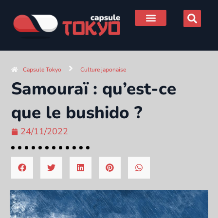
Aller
au
contenu
Culture & traditions
Infos pratiques
Capsule Tokyo
Culture japonaise
Samouraï : qu’est-ce
que le bushido ?
24/11/2022